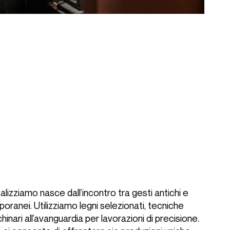
Tailored interiors
Wine cellar
Cigar room
Fashion suites
Linkedin
Pinterest
lizziamo nasce dall’incontro tra gesti antichi e
ranei. Utilizziamo legni selezionati, tecniche
hinari all’avanguardia per lavorazioni di precisione.