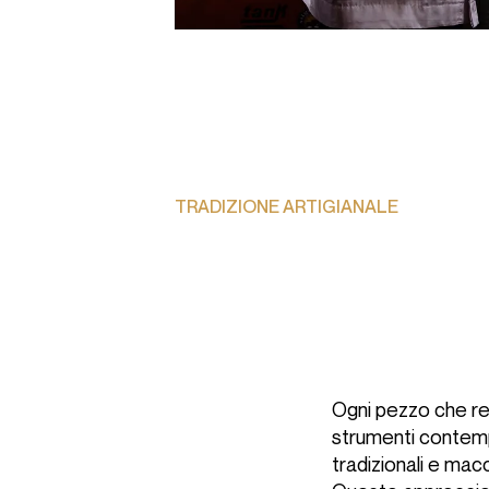
Progettazione
Falegnameria
Contract
Material library
TRADIZIONE ARTIGIANALE
SEGUICI
Facebook
Instagram
Ogni pezzo che rea
strumenti contempo
tradizionali e macc