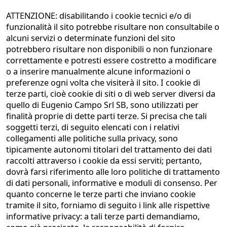
ATTENZIONE: disabilitando i cookie tecnici e/o di
funzionalità il sito potrebbe risultare non consultabile o
alcuni servizi o determinate funzioni del sito
COMPANY
potrebbero risultare non disponibili o non funzionare
About
correttamente e potresti essere costretto a modificare
o a inserire manualmente alcune informazioni o
Sustainability
preferenze ogni volta che visiterà il sito. I cookie di
Projects
terze parti, cioè cookie di siti o di web server diversi da
quello di Eugenio Campo Srl SB, sono utilizzati per
finalità proprie di dette parti terze. Si precisa che tali
Magazine
soggetti terzi, di seguito elencati con i relativi
collegamenti alle politiche sulla privacy, sono
Contacts
tipicamente autonomi titolari del trattamento dei dati
Join our team
raccolti attraverso i cookie da essi serviti; pertanto,
dovrà farsi riferimento alle loro politiche di trattamento
di dati personali, informative e moduli di consenso. Per
SERVICES
quanto concerne le terze parti che inviano cookie
Design
tramite il sito, forniamo di seguito i link alle rispettive
informative privacy: a tali terze parti demandiamo,
Woodworking