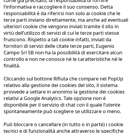
come già precisato, la responsabilità di fornire
Contract
l’informativa e raccogliere il suo consenso. Detta
Material library
responsabilità è da riferirsi non solo ai cookie che le
terze parti inviano direttamente, ma anche ad eventuali
ulteriori cookie che vengono inviati tramite il sito in
virtù dell’utilizzo di servizi di cui le terze parti stesse
DIVISION
fruiscono. Rispetto a tali cookie infatti, inviati da
Tailored interiors
fornitori di servizi delle citate terze parti, Eugenio
Wine cellar
Campo Srl SB non ha la possibilità di esercitare alcun
Cigar room
controllo e non ne conosce né le caratteristiche né le
finalità.
Fashion suites
Cliccando sul bottone Rifiuta che compare nel PopUp
relativo alla gestione dei cookies del sito, il sistema
FOLLOW US
provvede a settare in anonimo la gestione dei cookies
relativi a Google Analytics. Tale opzione non è
Facebook
Instagram
Linkedin
disponibile per il servizio di chat con il quale l’utente
spontaneamente può scegliere se utilizzare o meno.
Può bloccare o cancellare (in tutto o in parte) i cookie
tecnici e di funzionalità anche attraverso le specifiche