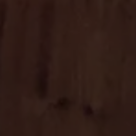
AZIENDA
Chi siamo
Sostenibilità
Realizzazioni
Magazine
Contatti
Lavora con noi
SERVIZI