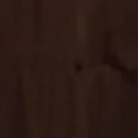
Progettazione
Falegnameria
Contract
Material library
SETTORI
Tailored interiors
Wine cellar
Cigar room
Fashion suites
SEGUICI
Facebook
Instagram
Linkedin
Pinterest