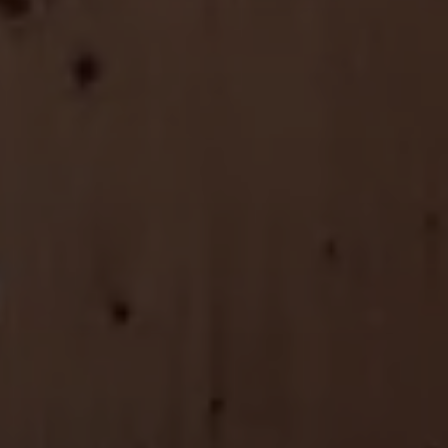
Contatti
Lavora con noi
SERVIZI
Progettazione
Falegnameria
Contract
Material library
SETTORI
Tailored interiors
Wine cellar
Cigar room
Fashion suites